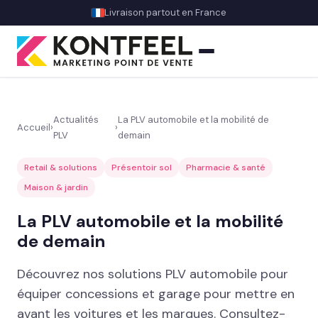
Livraison partout en France
Actualités
La PLV automobile et la mobilité de
Accueil
›
›
PLV
demain
PLV carton
Retail & solutions
Présentoir sol
Pharmacie & santé
Présentoir comptoir
Maison & jardin
Présentoir sol
La PLV automobile et la mobilité
de demain
Signalétique et linéaire
Stand événementiel
Découvrez nos solutions PLV automobile pour
équiper concessions et garage pour mettre en
Packaging et coffrets
avant les voitures et les marques. Consultez-