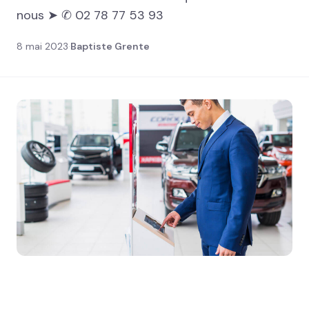
nous ➤ ✆ 02 78 77 53 93
Solutions métiers
8 mai 2023
·
Baptiste Grente
Réalisations
Blog
Contact
02 78 77 53 93
Devis gratuit →