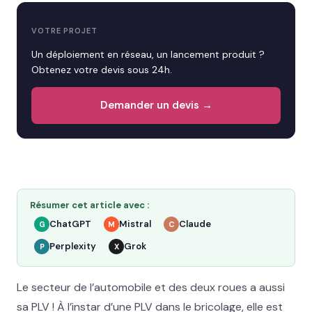
VOTRE PROJET
Un déploiement en réseau, un lancement produit ?
Obtenez votre devis sous 24h.
Demander un devis →
Résumer cet article avec :
ChatGPT
Mistral
Claude
G
M
C
Perplexity
Grok
P
X
Le secteur de l’automobile et des deux roues a aussi
sa PLV ! À l’instar d’une PLV dans le bricolage, elle est