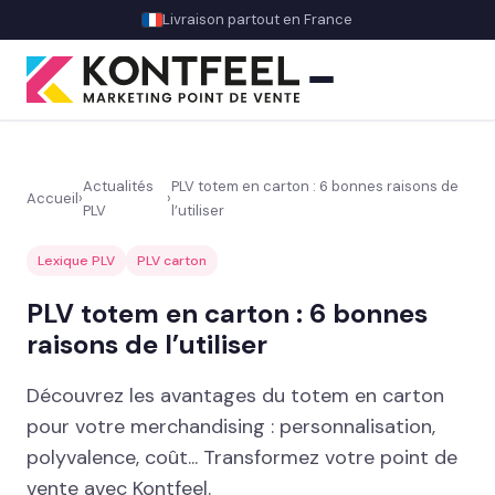
Livraison partout en France
Actualités
PLV totem en carton : 6 bonnes raisons de
Accueil
›
›
PLV
l’utiliser
PLV carton
Lexique PLV
PLV carton
Présentoir comptoir
PLV totem en carton : 6 bonnes
Présentoir sol
raisons de l’utiliser
Signalétique et linéaire
Découvrez les avantages du totem en carton
Stand événementiel
pour votre merchandising : personnalisation,
polyvalence, coût... Transformez votre point de
Packaging et coffrets
vente avec Kontfeel.