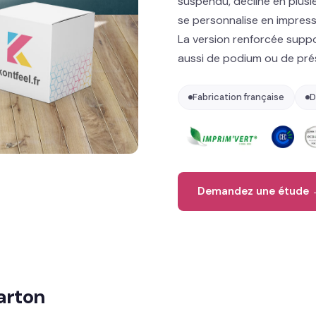
suspendu, décliné en plusie
se personnalise en impressi
La version renforcée supp
aussi de podium ou de prés
Fabrication française
D
Demandez une étude
arton