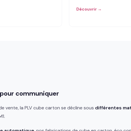
Découvrir →
e
es pour communiquer
 de vente, la PLV cube carton se décline sous
différentes ma
M1.
e automatique
, nos fabrications de cube en carton, éco co