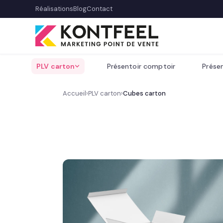
Réalisations
Blog
Contact
PLV carton
Présentoir comptoir
Présen
Accueil
›
PLV carton
›
Cubes carton