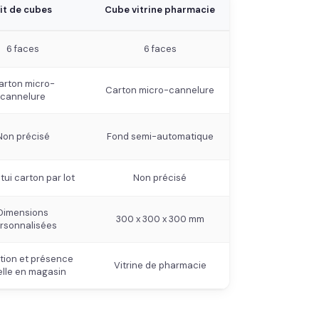
it de cubes
Cube vitrine pharmacie
6 faces
6 faces
arton micro-
Carton micro-cannelure
cannelure
Non précisé
Fond semi-automatique
tui carton par lot
Non précisé
Dimensions
300 x 300 x 300 mm
rsonnalisées
tion et présence
Vitrine de pharmacie
elle en magasin