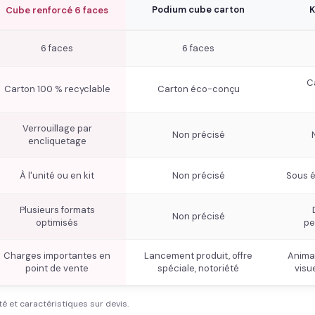
Podium cube carton
K
Cube renforcé 6 faces
6 faces
6 faces
C
Carton 100 % recyclable
Carton éco-conçu
Verrouillage par
Non précisé
encliquetage
À l'unité ou en kit
Non précisé
Sous é
Plusieurs formats
Non précisé
optimisés
pe
Charges importantes en
Lancement produit, offre
Anima
point de vente
spéciale, notoriété
visu
té et caractéristiques sur devis.