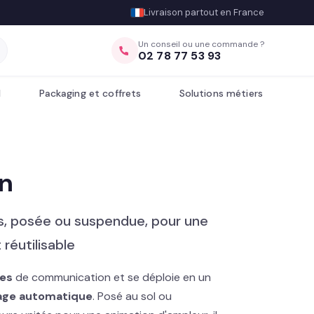
Livraison partout en France
Un conseil ou une commande ?
02 78 77 53 93
l
Packaging et coffrets
Solutions métiers
n
s, posée ou suspendue, pour une
réutilisable
ces
de communication et se déploie en un
ge automatique
. Posé au sol ou