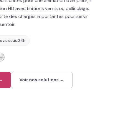
urs unités pour une animation d'ampleur, il
on HD avec finitions vernis ou pelliculage.
orte des charges importantes pour servir
entoir.
evis sous 24h
 →
Voir nos solutions →