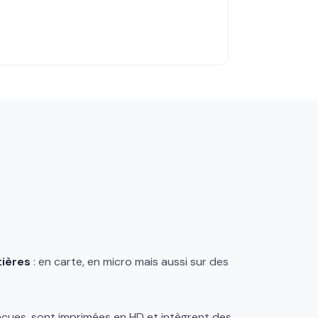
tières
: en carte, en micro mais aussi sur des
nçues, sont imprimées en HD et intègrent des