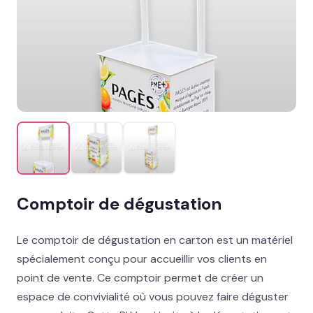
Le produit du moment
→
Présentoir comptoir
Présentoir sol
Signalétique et linéaire
Stand événementiel
Packaging et coffrets
Comptoir de dégustation
Solutions métiers
Le comptoir de dégustation en carton est un matériel
Réalisations
spécialement conçu pour accueillir vos clients en
point de vente. Ce comptoir permet de créer un
Blog
espace de convivialité où vous pouvez faire déguster
Contact