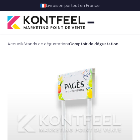
Livraison partout en France
Accueil
›
Stands de dégustation
›
Comptoir de dégustation
PLV carton
Découvrez notre gamme PLV carton sur mesure
→
Totem carton
Animation commerciale
Théâtralisation magasin & décors
OFFRE DU MOMENT