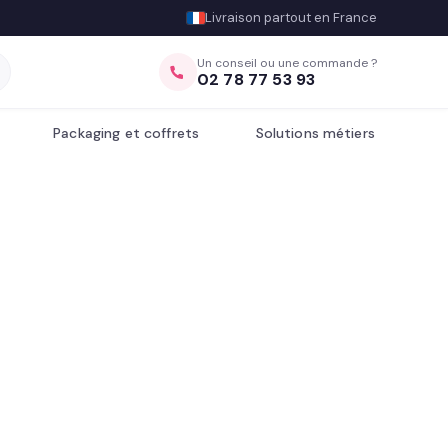
Livraison partout en France
Un conseil ou une commande ?
02 78 77 53 93
Packaging et coffrets
Solutions métiers