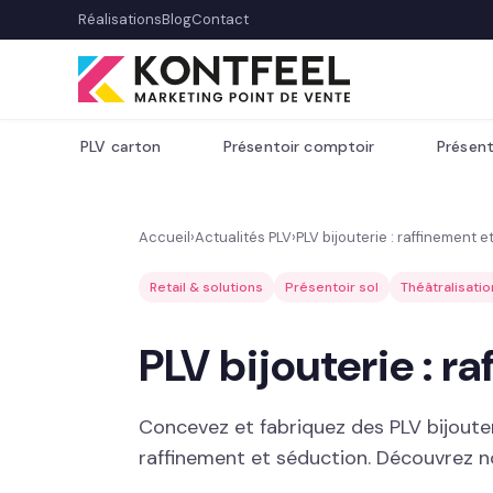
Réalisations
Blog
Contact
PLV carton
Présentoir comptoir
Présent
Accueil
›
Actualités PLV
›
PLV bijouterie : raffinement 
Retail & solutions
Présentoir sol
Théâtralisati
PLV bijouterie : r
Concevez et fabriquez des PLV bijouter
raffinement et séduction. Découvrez n