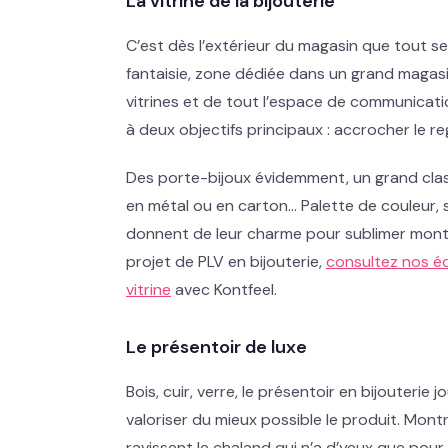
La vitrine de la bijouterie
C’est dès l’extérieur du magasin que tout se 
fantaisie, zone dédiée dans un grand magasin
vitrines et de tout l’espace de communicatio
à deux objectifs principaux : accrocher le reg
Des porte-bijoux évidemment, un grand clas
en métal ou en carton… Palette de couleur, 
donnent de leur charme pour sublimer montres
projet de PLV en bijouterie,
consultez nos é
vitrine
avec Kontfeel.
Le présentoir de luxe
Bois, cuir, verre, le présentoir en bijouterie
valoriser du mieux possible le produit. Montre
ravissent le chaland qui n’a d’yeux que pour 