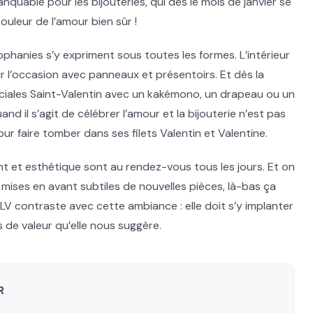
uable pour les bijouteries, qui dès le mois de janvier se
ouleur de l’amour bien sûr !
trophanies s’y expriment sous toutes les formes. L’intérieur
 l’occasion avec panneaux et présentoirs. Et dès la
ciales Saint-Valentin avec un kakémono, un drapeau ou un
d il s’agit de célébrer l’amour et la bijouterie n’est pas
our faire tomber dans ses filets Valentin et Valentine.
t et esthétique sont au rendez-vous tous les jours. Et on
s, mises en avant subtiles de nouvelles pièces, là-bas ça
a PLV contraste avec cette ambiance : elle doit s’y implanter
 de valeur qu’elle nous suggère.
R