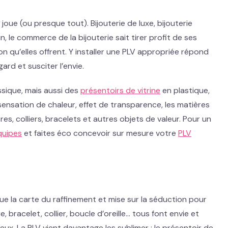
joue (ou presque tout). Bijouterie de luxe, bijouterie
, le commerce de la bijouterie sait tirer profit de ses
n qu’elles offrent. Y installer une PLV appropriée répond
ard et susciter l’envie.
sique, mais aussi des
présentoirs de vitrine
en plastique,
sensation de chaleur, effet de transparence, les matières
, colliers, bracelets et autres objets de valeur. Pour un
quipes
et faites éco concevoir sur mesure votre
PLV
 joue la carte du raffinement et mise sur la séduction pour
, bracelet, collier, boucle d’oreille… tous font envie et
eux. La PLV vient davantage les sublimer : le présentoir de