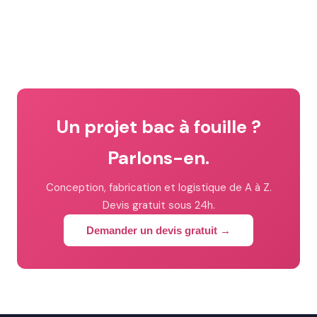
Un projet bac à fouille ?
Parlons-en.
Conception, fabrication et logistique de A à Z.
Devis gratuit sous 24h.
Demander un devis gratuit →