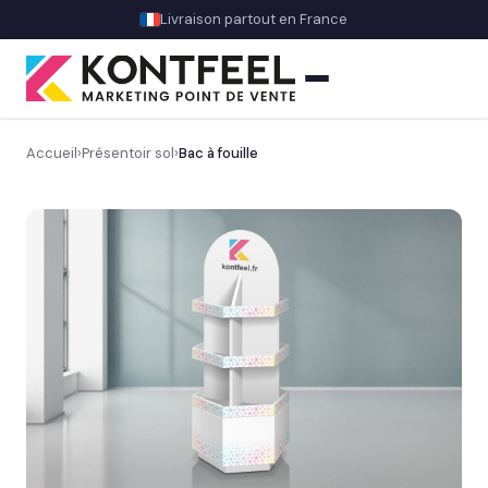
Livraison partout en France
Accueil
›
Présentoir sol
›
Bac à fouille
PLV carton
Présentoir comptoir
Présentoir sol
Découvrez nos présentoirs de sol sur mesure
→
Gros volume & promo
Display & présentoirs spécifiques