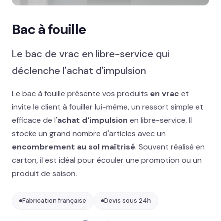
Mobilier permanent
Bac à fouille
MISE EN AVANT
Présentoir sol : nos best-sellers GMS
→
Le bac de vrac en libre-service qui
déclenche l'achat d'impulsion
Signalétique et linéaire
Le bac à fouille présente vos produits
en vrac
et
Stand événementiel
invite le client à fouiller lui-même, un ressort simple et
Packaging et coffrets
efficace de l'
achat d'impulsion
en libre-service. Il
stocke un grand nombre d'articles avec un
Solutions métiers
encombrement au sol maîtrisé
. Souvent réalisé en
carton, il est idéal pour écouler une promotion ou un
produit de saison.
Réalisations
Blog
Fabrication française
Devis sous 24h
Contact