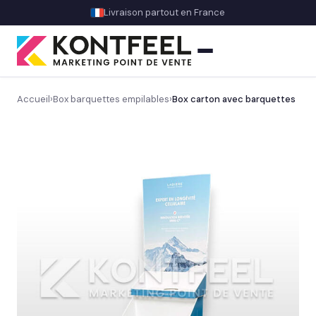
Livraison partout en France
Accueil
›
Box barquettes empilables
›
Box carton avec barquettes
PLV carton
Présentoir comptoir
Présentoir sol
Découvrez nos présentoirs de sol sur mesure
→
Gros volume & promo
Display & présentoirs spécifiques