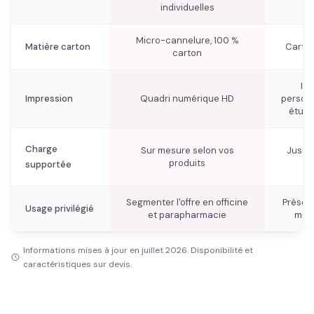
individuelles
p
Micro-cannelure, 100 %
Matière carton
Carton
carton
Im
Impression
Quadri numérique HD
personn
étui 
Charge
Sur mesure selon vos
Jusqu'
produits
supportée
Segmenter l'offre en officine
Présent
Usage privilégié
et parapharmacie
mult
Informations mises à jour en juillet 2026. Disponibilité et
caractéristiques sur devis.