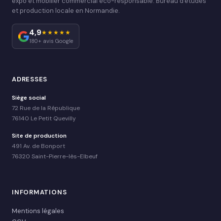
expo et mobilier commercial éco-responsable. Bureau d'études
et production locale en Normandie.
4,9
★★★★★
180+ avis Google
ADRESSES
Siège social
72 Rue de la République
76140 Le Petit Quevilly
Site de production
491 Av. de Bonport
76320 Saint-Pierre-lès-Elbeuf
INFORMATIONS
Mentions légales