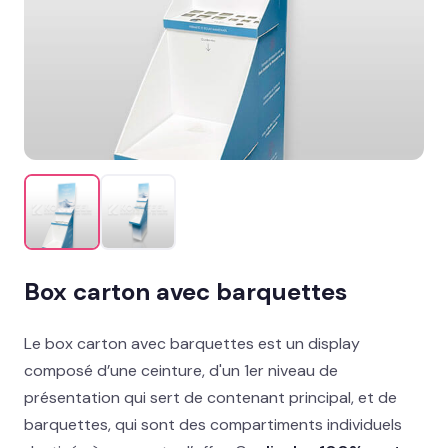
Mobilier permanent
MISE EN AVANT
Présentoir sol : nos best-sellers GMS
→
Signalétique et linéaire
Stand événementiel
Packaging et coffrets
Box carton avec barquettes
Solutions métiers
Le box carton avec barquettes est un display
Réalisations
composé d’une ceinture, d'un 1er niveau de
présentation qui sert de contenant principal, et de
Blog
barquettes, qui sont des compartiments individuels
Contact