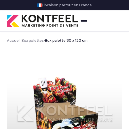
Livraison partout en France
Accueil
›
Box palettes
›
Box palette 80 x 120 cm
PLV carton
Présentoir comptoir
Présentoir sol
Découvrez nos présentoirs de sol sur mesure
→
Gros volume & promo
Display & présentoirs spécifiques