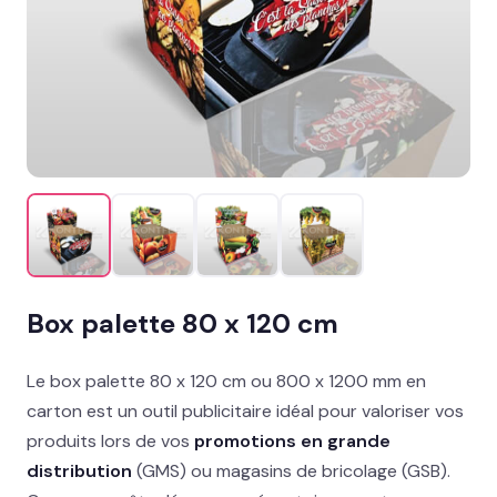
Mobilier permanent
MISE EN AVANT
Présentoir sol : nos best-sellers GMS
→
Signalétique et linéaire
Stand événementiel
Packaging et coffrets
Box palette 80 x 120 cm
Solutions métiers
Le box palette 80 x 120 cm ou 800 x 1200 mm en
Réalisations
carton est un outil publicitaire idéal pour valoriser vos
produits lors de vos
promotions en grande
Blog
distribution
(GMS) ou magasins de bricolage (GSB).
Contact