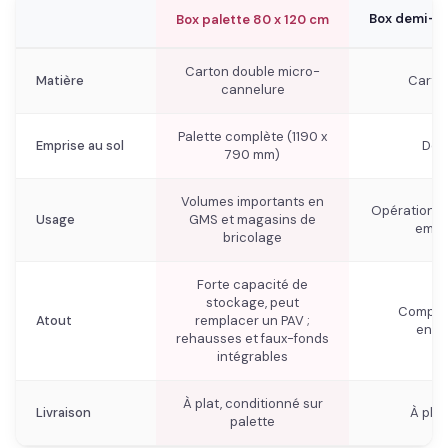
Box demi-pa
Box palette 80 x 120 cm
Carton double micro-
Matière
Carton
cannelure
Palette complète (1190 x
Emprise au sol
Dem
790 mm)
Volumes importants en
Opérations 
Usage
GMS et magasins de
empri
bricolage
Forte capacité de
stockage, peut
Compromi
Atout
remplacer un PAV ;
enco
rehausses et faux-fonds
intégrables
À plat, conditionné sur
Livraison
À plat
palette