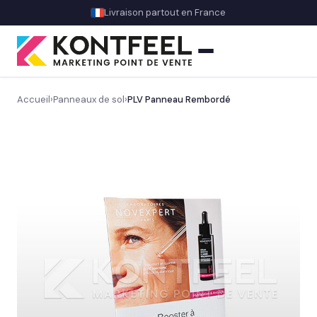
Livraison partout en France
Accueil
›
Panneaux de sol
›
PLV Panneau Rembordé
PLV carton
Découvrez notre gamme PLV carton sur mesure
→
Totem carton
Animation commerciale
Théâtralisation magasin & décors
OFFRE DU MOMENT