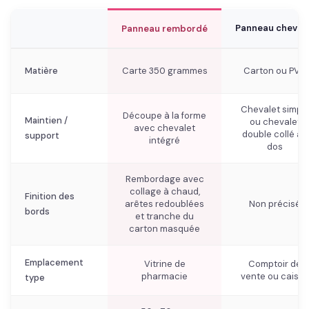
Panneau cheval
Panneau rembordé
Matière
Carte 350 grammes
Carton ou PVC
Chevalet simpl
Découpe à la forme
Maintien /
ou chevalet
avec chevalet
double collé au
support
intégré
dos
Rembordage avec
collage à chaud,
Finition des
arêtes redoublées
Non précisé
bords
et tranche du
carton masquée
Emplacement
Vitrine de
Comptoir de
pharmacie
vente ou caisse
type