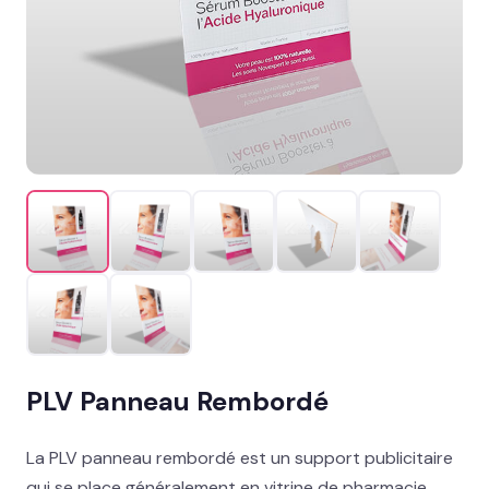
Le produit du moment
→
Présentoir comptoir
Présentoir sol
Signalétique et linéaire
Stand événementiel
Packaging et coffrets
Solutions métiers
Réalisations
PLV Panneau Rembordé
Blog
La PLV panneau rembordé est un support publicitaire
Contact
qui se place généralement en vitrine de pharmacie.