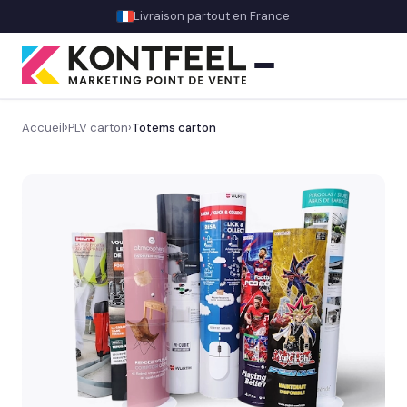
Livraison partout en France
Accueil
›
PLV carton
›
Totems carton
PLV carton
Découvrez notre gamme PLV carton sur mesure
→
Totem carton
Animation commerciale
Théâtralisation magasin & décors
OFFRE DU MOMENT