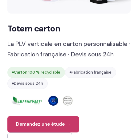
Le produit du moment
→
Présentoir comptoir
Totem carton
Présentoir sol
La PLV verticale en carton personnalisable ·
Signalétique et linéaire
Fabrication française · Devis sous 24h
Stand événementiel
Carton 100 % recyclable
Fabrication française
Packaging et coffrets
Devis sous 24h
Solutions métiers
Réalisations
Blog
Demandez une étude →
Contact