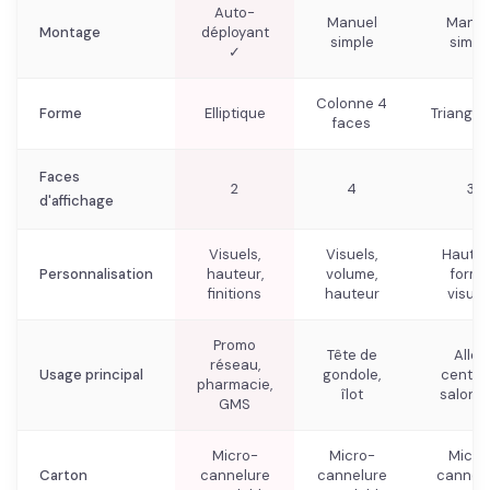
Auto-
Manuel
Manue
Montage
déployant
simple
simpl
✓
Colonne 4
Forme
Elliptique
Triangul
faces
Faces
2
4
3
d'affichage
Visuels,
Visuels,
Hauteu
Personnalisation
hauteur,
volume,
forme
finitions
hauteur
visuel
Promo
Tête de
Allée
réseau,
Usage principal
gondole,
central
pharmacie,
îlot
salon p
GMS
Micro-
Micro-
Micro
Carton
cannelure
cannelure
cannel