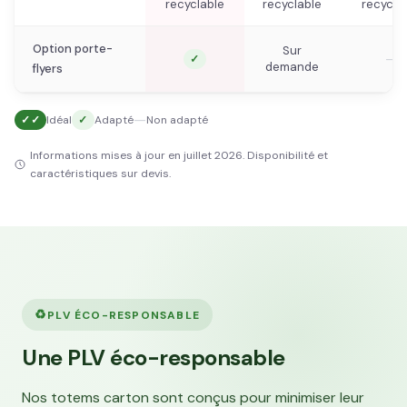
recyclable
recyclable
recycla
Option porte-
Sur
—
✓
demande
flyers
—
✓✓
Idéal
✓
Adapté
Non adapté
Informations mises à jour en juillet 2026. Disponibilité et
caractéristiques sur devis.
♻
PLV ÉCO-RESPONSABLE
Une PLV éco-responsable
Nos totems carton sont conçus pour minimiser leur