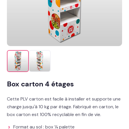
Mobilier permanent
MISE EN AVANT
Présentoir sol : nos best-sellers GMS
→
Signalétique et linéaire
Stand événementiel
Packaging et coffrets
Box carton 4 étages
Solutions métiers
Cette PLV carton est facile à installer et supporte une
Réalisations
charge jusqu'à 10 kg par étage. Fabriqué en carton, le
box carton est 100% recyclable en fin de vie.
Blog
Format au sol : box ¼ palette
Contact