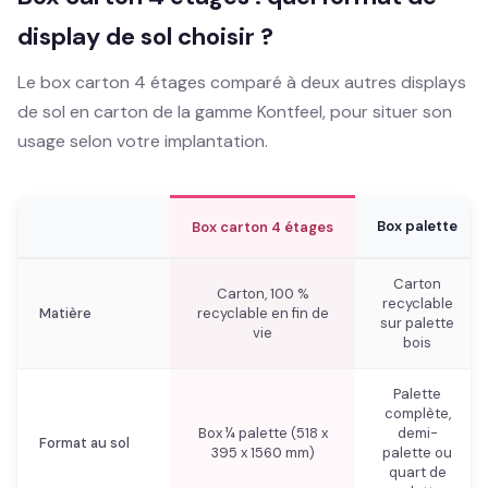
display de sol choisir ?
Le box carton 4 étages comparé à deux autres displays
de sol en carton de la gamme Kontfeel, pour situer son
usage selon votre implantation.
Box palette
Box carton 4 étages
Carton
Carton, 100 %
recyclable
Matière
recyclable en fin de
sur palette
vie
bois
Palette
complète,
Box ¼ palette (518 x
demi-
Format au sol
395 x 1560 mm)
palette ou
quart de