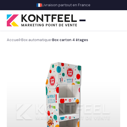
Livraison partout en France
Accueil
›
Box automatique
›
Box carton 4 étages
PLV carton
Présentoir comptoir
Présentoir sol
Découvrez nos présentoirs de sol sur mesure
→
Gros volume & promo
Display & présentoirs spécifiques