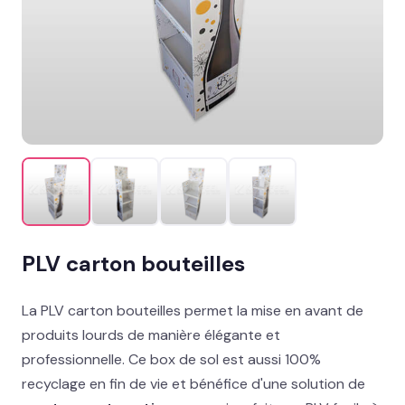
Mobilier permanent
MISE EN AVANT
Présentoir sol : nos best-sellers GMS
→
Signalétique et linéaire
Stand événementiel
Packaging et coffrets
PLV carton bouteilles
Solutions métiers
La PLV carton bouteilles permet la mise en avant de
Réalisations
produits lourds de manière élégante et
professionnelle. Ce box de sol est aussi 100%
Blog
recyclage en fin de vie et bénéfice d'une solution de
Contact