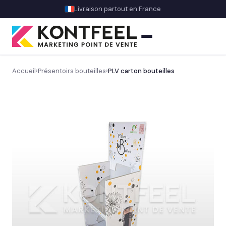
Livraison partout en France
Accueil
›
Présentoirs bouteilles
›
PLV carton bouteilles
PLV carton
Présentoir comptoir
Présentoir sol
Découvrez nos présentoirs de sol sur mesure
→
Gros volume & promo
Display & présentoirs spécifiques