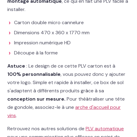
montage automatique
, ce qui en fait une PLV facile à
installer.
02 78 77 53 93
Carton double micro cannelure
Devis gratuit →
Dimensions 470 x 360 x 1770 mm
Impression numérique HD
Découpe à la forme
A
stuce
: Le design de ce cette PLV carton est à
100% personnalisable
, vous pouvez donc y ajouter
votre logo. Simple et rapide à installer, ce box de sol
s'adaptent à différents produits grâce à sa
conception sur mesure.
Pour théâtraliser une tête
de gondole, associez-le à une
arche d'accueil pour
vins
.
Retrouvez nos autres solutions de
PLV automatique
pour une communication plus efficace en point de