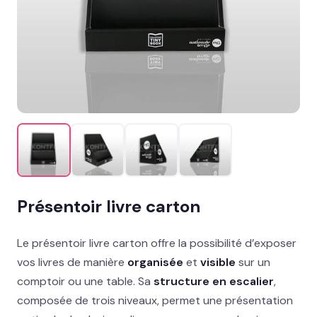
Distribution & merchandising
MISE EN AVANT
Présentoir comptoir : nos formats les +
commandés
→
Présentoir sol
Signalétique et linéaire
Stand événementiel
Présentoir livre carton
Packaging et coffrets
Solutions métiers
Le présentoir livre carton offre la possibilité d’exposer
vos livres de manière
organisée
et
visible
sur un
comptoir ou une table. Sa
structure en escalier
,
Réalisations
composée de trois niveaux, permet une présentation
Blog