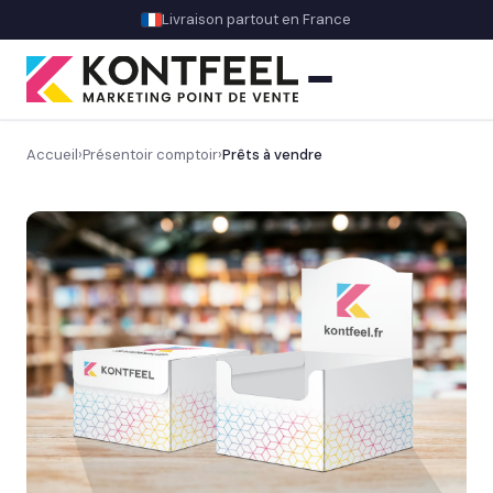
Livraison partout en France
Accueil
›
Présentoir comptoir
›
Prêts à vendre
PLV carton
Présentoir comptoir
Découvrez nos présentoirs de comptoir sur mesure
→
Signalétique d’accueil
Valorisation & mise en avant