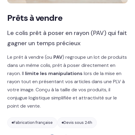
Distribution & merchandising
MISE EN AVANT
Prêts à vendre
Présentoir comptoir : nos formats les +
commandés
→
Le colis prêt à poser en rayon (PAV) qui fait
gagner un temps précieux
Présentoir sol
Le prêt à vendre (ou
PAV
) regroupe un lot de produits
Signalétique et linéaire
dans un même colis, prêt à poser directement en
rayon. Il
limite les manipulations
lors de la mise en
Stand événementiel
rayon tout en présentant vos articles dans une PLV à
Packaging et coffrets
votre image. Conçu à la taille de vos produits, il
conjugue logistique simplifiée et attractivité sur le
Solutions métiers
point de vente.
Réalisations
Fabrication française
Devis sous 24h
Blog