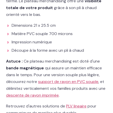
terme. Le plateau merchandising offre une
visibilité
02 78 77 53 93
totale de votre produit
grâce à son pli à chaud
orienté vers le bas.
Devis gratuit →
Dimensions 21 x 25.5 cm
Matière PVC souple 700 microns
Impression numérique
Découpe à la forme avec un pli à chaud
Astuce :
Ce plateau merchandising est doté d'une
bande magnétique
qui assure un maintien efficace
dans le temps. Pour une version souple plus légère,
découvrez notre
support de rayon en PVC souple
, et
délimitez verticalement vos familles produits avec une
descente de rayon imprimée
.
Retrouvez d'autres solutions de
PLV lineaire
pour
communiquer de manière plus durable.