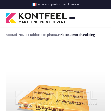
Livraison partout en France
Accueil
›
Nez de tablette et plateau
›
Plateau merchandising
PLV carton
Présentoir comptoir
Présentoir sol
Signalétique et linéaire
Découvrez notre signalétique en magasin
→
Balisage rayon