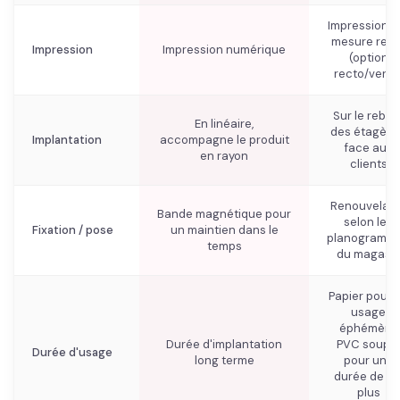
Impression s
mesure rect
Impression
Impression numérique
(option
recto/verso
Sur le rebor
En linéaire,
des étagère
Implantation
accompagne le produit
face aux
en rayon
clients
Renouvelabl
Bande magnétique pour
selon les
Fixation / pose
un maintien dans le
planogramm
temps
du magasi
Papier pour 
usage
éphémère,
Durée d'implantation
PVC souple
Durée d'usage
long terme
pour une
durée de vi
plus