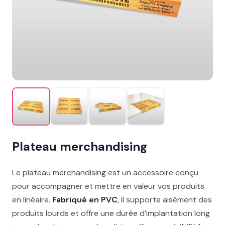
Promotion & organisation
Décor îlot, palette & sol
Support imprimés & documents
Stand événementiel
Packaging et coffrets
Solutions métiers
Plateau merchandising
Réalisations
Le plateau merchandising est un accessoire conçu
Blog
pour accompagner et mettre en valeur vos produits
en linéaire.
Fabriqué en PVC
, il supporte aisément des
Contact
produits lourds et offre une durée d’implantation long