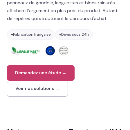
panneaux de gondole, languettes et blocs rainurés
02 78 77 53 93
affichent l'argument au plus près du produit. Autant
de repères qui structurent le parcours d'achat.
Devis gratuit →
Fabrication française
Devis sous 24h
Demandez une étude →
Voir nos solutions →