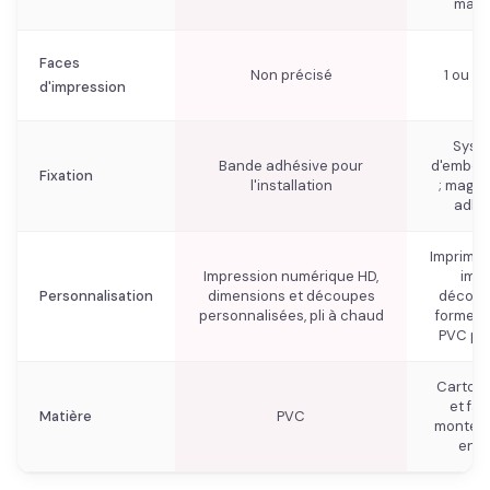
maga
Faces
Non précisé
1 ou 2 
d'impression
Syst
Bande adhésive pour
d'emboî
Fixation
l'installation
; magne
adhés
Imprimé 
Impression numérique HD,
imag
Personnalisation
dimensions et découpes
découpe
personnalisées, pli à chaud
forme, v
PVC pos
Carton 
et fac
Matière
PVC
monter),
en 