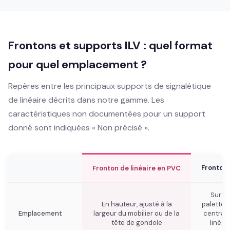
Frontons et supports ILV : quel format
pour quel emplacement ?
Repères entre les principaux supports de signalétique
de linéaire décrits dans notre gamme. Les
caractéristiques non documentées pour un support
donné sont indiquées « Non précisé ».
Fronton 
Fronton de linéaire en PVC
Sur îl
En hauteur, ajusté à la
palette e
Emplacement
largeur du mobilier ou de la
centrale
tête de gondole
linéai