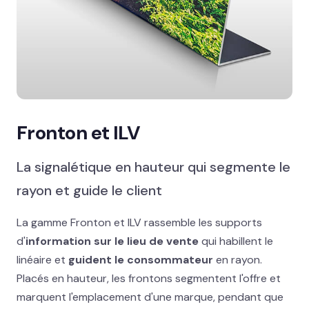
Promotion & organisation
Décor îlot, palette & sol
Support imprimés & documents
Stand événementiel
Fronton et ILV
Packaging et coffrets
La signalétique en hauteur qui segmente le
Solutions métiers
rayon et guide le client
La gamme Fronton et ILV rassemble les supports
Réalisations
d'
information sur le lieu de vente
qui habillent le
Blog
linéaire et
guident le consommateur
en rayon.
Placés en hauteur, les frontons segmentent l'offre et
Contact
marquent l'emplacement d'une marque, pendant que