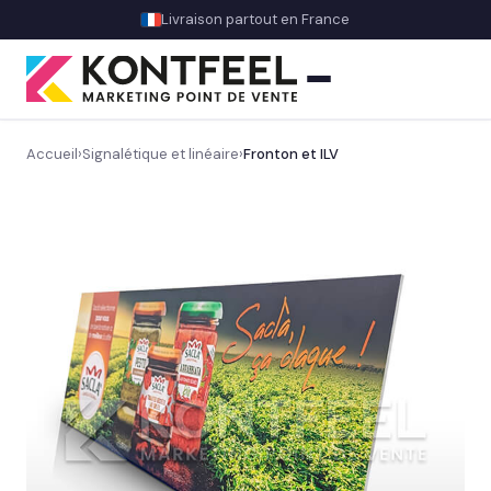
Livraison partout en France
Accueil
›
Signalétique et linéaire
›
Fronton et ILV
PLV carton
Présentoir comptoir
Présentoir sol
Signalétique et linéaire
Découvrez notre signalétique en magasin
→
Balisage rayon