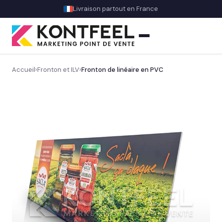
Livraison partout en France
Accueil
›
Fronton et ILV
›
Fronton de linéaire en PVC
PLV carton
Présentoir comptoir
Présentoir sol
Signalétique et linéaire
Découvrez notre signalétique en magasin
→
Balisage rayon