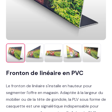
Promotion & organisation
Décor îlot, palette & sol
Support imprimés & documents
Stand événementiel
Packaging et coffrets
Solutions métiers
Fronton de linéaire en PVC
Réalisations
Le fronton de linéaire s'installe en hauteur pour
Blog
segmenter l'offre en magasin. Adaptée à la largeur du
mobilier ou de la tête de gondole, la PLV sous forme de
Contact
casquette est une signalétique indispensable pour