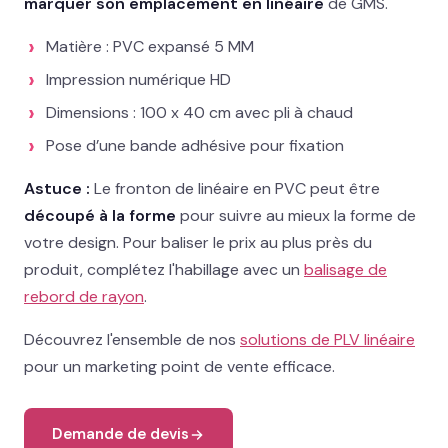
marquer son emplacement en linéaire
de GMS.
02 78 77 53 93
Matière : PVC expansé 5 MM
Devis gratuit →
Impression numérique HD
Dimensions : 100 x 40 cm avec pli à chaud
Pose d’une bande adhésive pour fixation
Astuce :
Le fronton de linéaire en PVC peut être
découpé à la forme
pour suivre au mieux la forme de
votre design. Pour baliser le prix au plus près du
produit, complétez l'habillage avec un
balisage de
rebord de rayon
.
Découvrez l'ensemble de nos
solutions de PLV linéaire
pour un marketing point de vente efficace.
Demande de devis