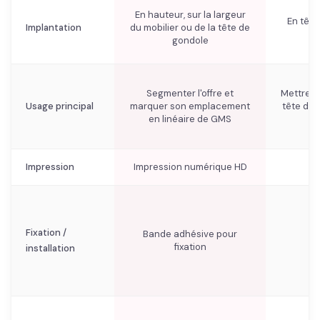
En hauteur, sur la largeur
En tête
Implantation
du mobilier ou de la tête de
j
gondole
Segmenter l'offre et
Mettre e
Usage principal
marquer son emplacement
tête de 
en linéaire de GMS
Impression
Impression numérique HD
Fixation /
Bande adhésive pour
fixation
installation