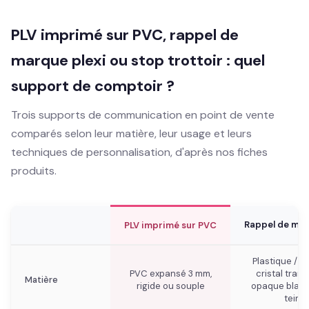
PLV imprimé sur PVC, rappel de
marque plexi ou stop trottoir : quel
support de comptoir ?
Trois supports de communication en point de vente
comparés selon leur matière, leur usage et leurs
techniques de personnalisation, d'après nos fiches
produits.
Rappel de mar
PLV imprimé sur PVC
Plastique / p
PVC expansé 3 mm,
cristal tran
Matière
rigide ou souple
opaque blanc,
teint