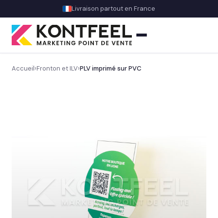
Livraison partout en France
Accueil
›
Fronton et ILV
›
PLV imprimé sur PVC
PLV carton
Présentoir comptoir
Présentoir sol
Signalétique et linéaire
Découvrez notre signalétique en magasin
→
Balisage rayon