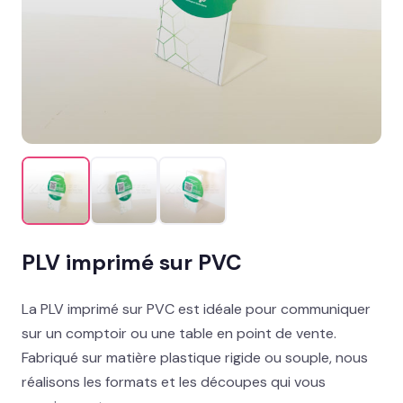
Promotion & organisation
Décor îlot, palette & sol
Support imprimés & documents
Stand événementiel
Packaging et coffrets
Solutions métiers
PLV imprimé sur PVC
Réalisations
La PLV imprimé sur PVC est idéale pour communiquer
Blog
sur un comptoir ou une table en point de vente.
Fabriqué sur matière plastique rigide ou souple, nous
Contact
réalisons les formats et les découpes qui vous