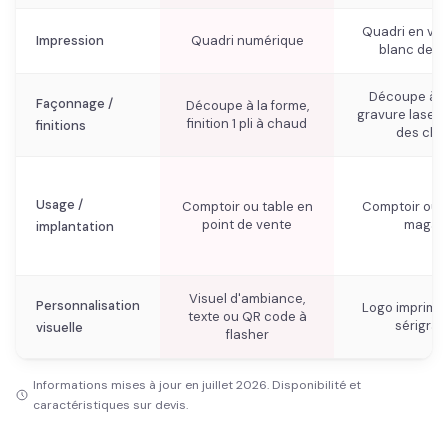
Quadri en vit
Impression
Quadri numérique
blanc de s
Découpe à la
Façonnage /
Découpe à la forme,
gravure laser,
finition 1 pli à chaud
finitions
des cha
Usage /
Comptoir ou table en
Comptoir ou v
point de vente
magas
implantation
Visuel d'ambiance,
Personnalisation
Logo imprimé 
texte ou QR code à
sérigrap
visuelle
flasher
Informations mises à jour en juillet 2026. Disponibilité et
caractéristiques sur devis.