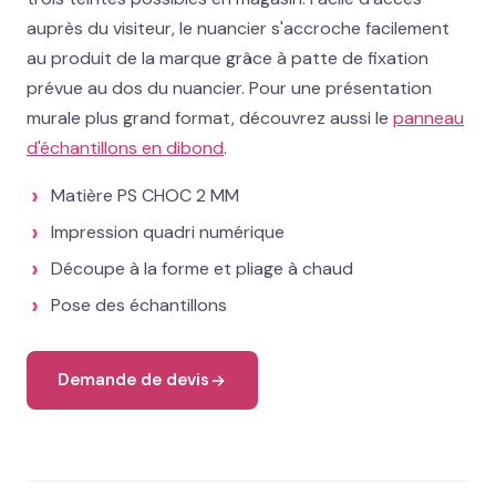
02 78 77 53 93
auprès du visiteur, le nuancier s'accroche facilement
au produit de la marque grâce à patte de fixation
Devis gratuit →
prévue au dos du nuancier. Pour une présentation
murale plus grand format, découvrez aussi le
panneau
d'échantillons en dibond
.
Matière PS CHOC 2 MM
Impression quadri numérique
Découpe à la forme et pliage à chaud
Pose des échantillons
Demande de devis