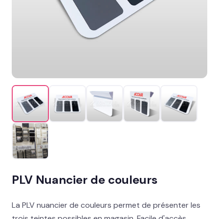
Promotion & organisation
Décor îlot, palette & sol
Support imprimés & documents
Stand événementiel
Packaging et coffrets
Solutions métiers
Réalisations
PLV Nuancier de couleurs
Blog
Contact
La PLV nuancier de couleurs permet de présenter les
trois teintes possibles en magasin. Facile d'accès