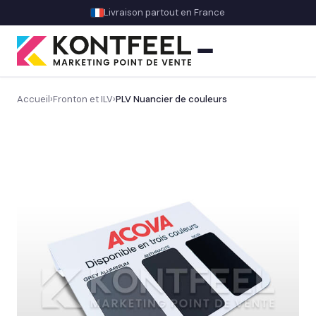
Livraison partout en France
Accueil
›
Fronton et ILV
›
PLV Nuancier de couleurs
PLV carton
Présentoir comptoir
Présentoir sol
Signalétique et linéaire
Découvrez notre signalétique en magasin
→
Balisage rayon