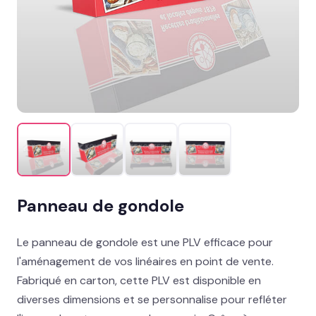
Promotion & organisation
Décor îlot, palette & sol
Support imprimés & documents
Stand événementiel
Packaging et coffrets
Solutions métiers
Panneau de gondole
Réalisations
Le panneau de gondole est une PLV efficace pour
Blog
l'aménagement de vos linéaires en point de vente.
Fabriqué en carton, cette PLV est disponible en
Contact
diverses dimensions et se personnalise pour refléter