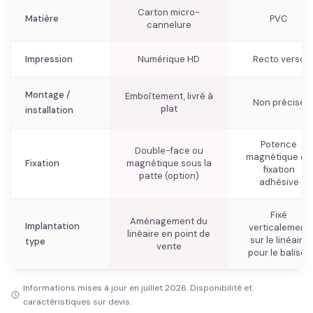
Carton micro-
Matière
PVC
cannelure
Impression
Numérique HD
Recto verso
Montage /
Emboîtement, livré à
Non précisé
plat
installation
Potence
Double-face ou
magnétique ou
Fixation
magnétique sous la
fixation
patte (option)
adhésive
Fixé
Aménagement du
Implantation
verticalement
linéaire en point de
sur le linéaire
type
vente
pour le baliser
Informations mises à jour en juillet 2026. Disponibilité et
caractéristiques sur devis.