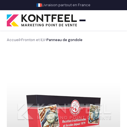
Livraison partout en France
Accueil
›
Fronton et ILV
›
Panneau de gondole
PLV carton
Présentoir comptoir
Présentoir sol
Signalétique et linéaire
Découvrez notre signalétique en magasin
→
Balisage rayon