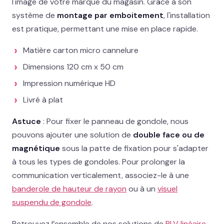
l'image de votre marque du magasin. Grâce à son
02 78 77 53 93
système de
montage par emboitement
, l'installation
est pratique, permettant une mise en place rapide.
Devis gratuit →
Matière carton micro cannelure
Dimensions 120 cm x 50 cm
Impression numérique HD
Livré à plat
Astuce
: Pour fixer le panneau de gondole, nous
pouvons ajouter une solution de
double face ou de
magnétique
sous la patte de fixation pour s'adapter
à tous les types de gondoles. Pour prolonger la
communication verticalement, associez-le à une
banderole de hauteur de rayon
ou à un
visuel
suspendu de gondole
.
Retrouvez l’ensemble de nos solutions de
PLV linéaire