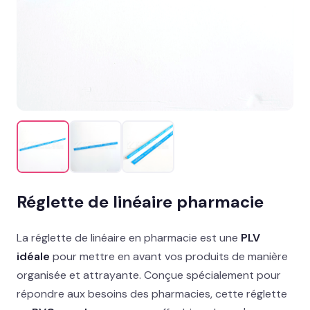
Promotion & organisation
Décor îlot, palette & sol
Support imprimés & documents
Stand événementiel
Packaging et coffrets
Solutions métiers
Réglette de linéaire pharmacie
Réalisations
La réglette de linéaire en pharmacie est une
PLV
Blog
idéale
pour mettre en avant vos produits de manière
organisée et attrayante. Conçue spécialement pour
Contact
répondre aux besoins des pharmacies, cette réglette