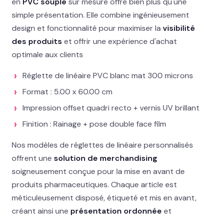
en
PVC souple
sur mesure offre bien plus qu'une
02 78 77 53 93
simple présentation. Elle combine ingénieusement
design et fonctionnalité pour maximiser la
visibilité
Devis gratuit →
des produits
et offrir une expérience d'achat
optimale aux clients
Réglette de linéaire PVC blanc mat 300 microns
Format : 5.00 x 60.00 cm
Impression offset quadri recto + vernis UV brillant
Finition : Rainage + pose double face film
Nos modèles de réglettes de linéaire personnalisés
offrent une
solution de merchandising
soigneusement conçue pour la mise en avant de
produits pharmaceutiques. Chaque article est
méticuleusement disposé, étiqueté et mis en avant,
créant ainsi une
présentation ordonnée
et