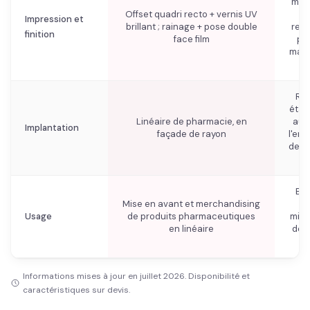
mes
Offset quadri recto + vernis UV
(
Impression et
brillant ; rainage + pose double
rect
finition
face film
pel
mat o
p
Re
étag
Linéaire de pharmacie, en
aux 
Implantation
façade de rayon
l'em
des 
d
Bal
Mise en avant et merchandising
li
Usage
de produits pharmaceutiques
mise
en linéaire
de 
e
Informations mises à jour en juillet 2026. Disponibilité et
caractéristiques sur devis.