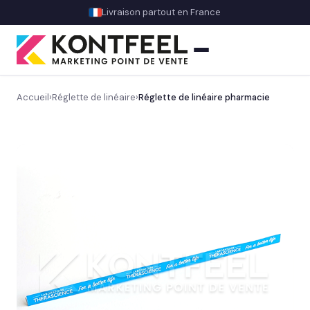
Livraison partout en France
Accueil
›
Réglette de linéaire
›
Réglette de linéaire pharmacie
PLV carton
Présentoir comptoir
Présentoir sol
Signalétique et linéaire
Découvrez notre signalétique en magasin
→
Balisage rayon