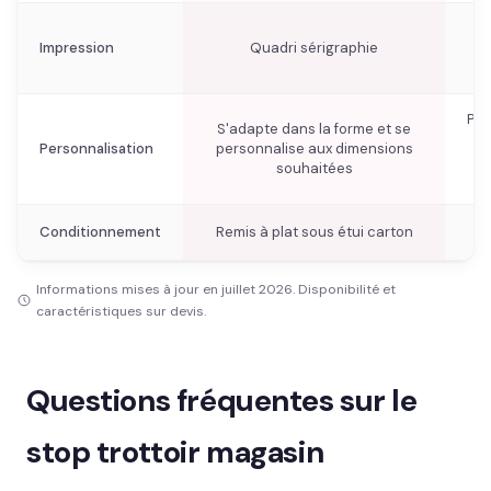
Impression
Quadri sérigraphie
N
Per
S'adapte dans la forme et se
d
Personnalisation
personnalise aux dimensions
(f
souhaitées
d
Conditionnement
Remis à plat sous étui carton
N
Informations mises à jour en juillet 2026. Disponibilité et
caractéristiques sur devis.
Questions fréquentes sur le
stop trottoir magasin