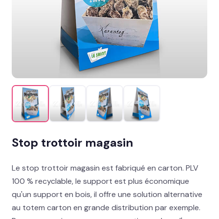
Le produit du moment
→
Présentoir comptoir
Présentoir sol
Signalétique et linéaire
Stand événementiel
Packaging et coffrets
Stop trottoir magasin
Solutions métiers
Le stop trottoir magasin est fabriqué en carton. PLV
Réalisations
100 % recyclable, le support est plus économique
qu'un support en bois, il offre une solution alternative
Blog
au totem carton en grande distribution par exemple.
Contact