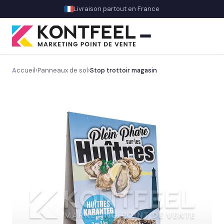
Livraison partout en France
Accueil
›
Panneaux de sol
›
Stop trottoir magasin
PLV carton
Découvrez notre gamme PLV carton sur mesure
→
Totem carton
Animation commerciale
Théâtralisation magasin & décors
OFFRE DU MOMENT