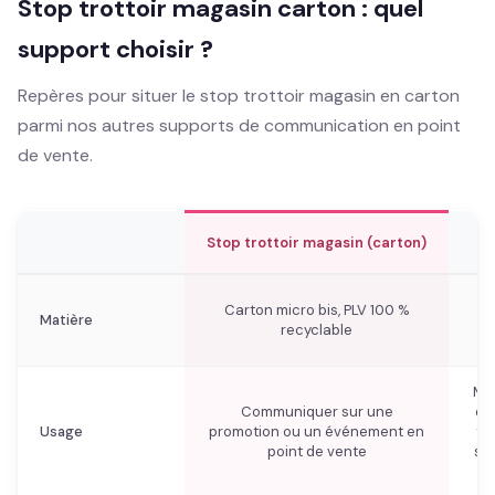
Stop trottoir magasin carton : quel
support choisir ?
Repères pour situer le stop trottoir magasin en carton
parmi nos autres supports de communication en point
de vente.
H
Stop trottoir magasin (carton)
Carton micro bis, PLV 100 %
Matière
Ca
recyclable
Met
Communiquer sur une
de
Usage
promotion ou un événement en
tê
point de vente
su