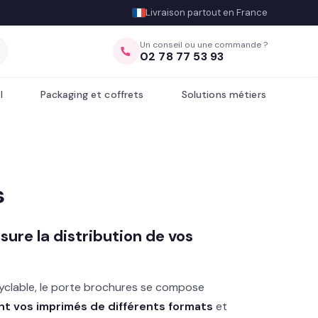
Livraison partout en France
Un conseil ou une commande ?
02 78 77 53 93
l
Packaging et coffrets
Solutions métiers
s
ssure la distribution de vos
yclable, le porte brochures se compose
nt vos imprimés de différents formats
et