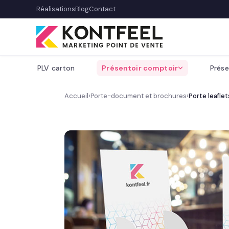
Réalisations
Blog
Contact
PLV carton
Présentoir comptoir
Prése
Accueil
›
Porte-document et brochures
›
Porte leaflet