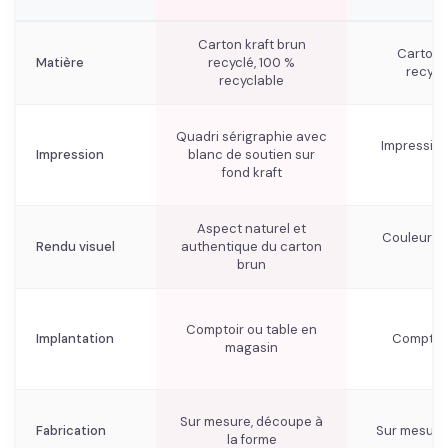
Carton kraft brun
Carton 
Matière
recyclé, 100 %
recycl
recyclable
Quadri sérigraphie avec
Impression
Impression
blanc de soutien sur
fond kraft
Aspect naturel et
Couleurs v
Rendu visuel
authentique du carton
brun
Comptoir ou table en
Implantation
Comptoir,
magasin
Sur mesure, découpe à
Fabrication
Sur mesure,
la forme