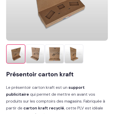
Distribution & merchandising
MISE EN AVANT
Présentoir comptoir : nos formats les +
commandés
→
Présentoir sol
Signalétique et linéaire
Stand événementiel
Présentoir carton kraft
Packaging et coffrets
Solutions métiers
Le présentoir carton kraft est un
support
publicitaire
qui permet de mettre en avant vos
produits sur les comptoirs des magasins. Fabriquée à
Réalisations
partir de
carton kraft recyclé
, cette PLV est idéale
Blog