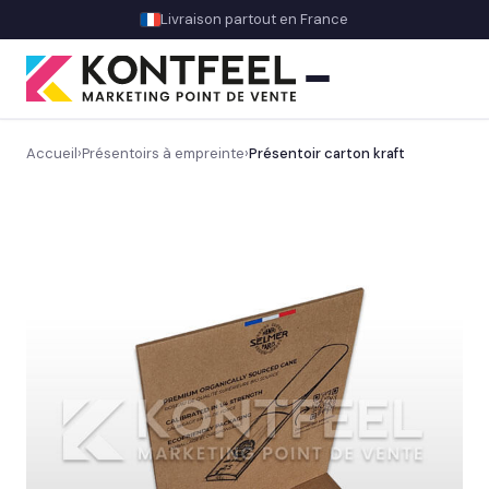
Livraison partout en France
Accueil
›
Présentoirs à empreinte
›
Présentoir carton kraft
PLV carton
Présentoir comptoir
Découvrez nos présentoirs de comptoir sur mesure
→
Signalétique d’accueil
Valorisation & mise en avant