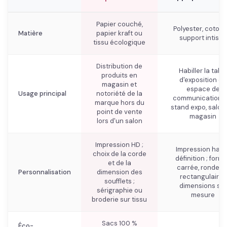
Papier couché,
Polyester, coton 
Matière
papier kraft ou
support intissé
tissu écologique
Distribution de
Habiller la tabl
produits en
d'exposition en
magasin et
espace de
Usage principal
notoriété de la
communication s
marque hors du
stand expo, salon
point de vente
magasin
lors d'un salon
Impression HD ;
Impression haut
choix de la corde
définition ; form
et de la
carrée, ronde o
Personnalisation
dimension des
rectangulaire ;
soufflets ;
dimensions sur
sérigraphie ou
mesure
broderie sur tissu
Sacs 100 %
Éco-