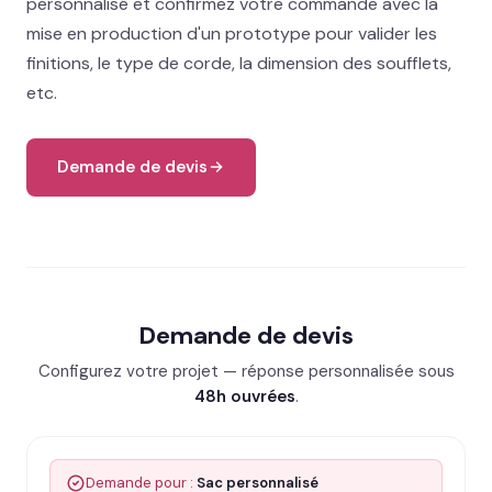
personnalisé et confirmez votre commande avec la
Contact
mise en production d'un prototype pour valider les
finitions, le type de corde, la dimension des soufflets,
02 78 77 53 93
etc.
Devis gratuit →
Demande de devis
Demande de devis
Configurez votre projet — réponse personnalisée sous
48h ouvrées
.
Demande pour :
Sac personnalisé