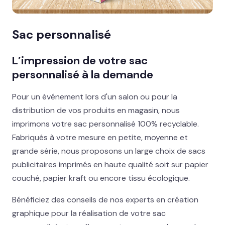
Mobilier & agencement de stand
Sac personnalisé
Signalétique nomade & visibilité
Digital, lumineux & objets pub
L’impression de votre sac
personnalisé à la demande
MISE EN AVANT
Salon, festival, lancement : on s’occupe de
Pour un événement lors d'un salon ou pour la
tout
→
distribution de vos produits en magasin, nous
imprimons votre sac personnalisé 100% recyclable.
Packaging et coffrets
Fabriqués à votre mesure en petite, moyenne et
grande série, nous proposons un large choix de sacs
Solutions métiers
publicitaires imprimés en haute qualité soit sur papier
couché, papier kraft ou encore tissu écologique.
Réalisations
Bénéficiez des conseils de nos experts en création
Blog
graphique pour la réalisation de votre sac