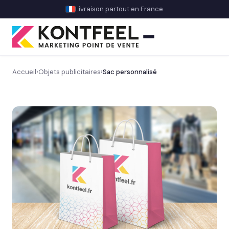
Livraison partout en France
Accueil
›
Objets publicitaires
›
Sac personnalisé
PLV carton
Présentoir comptoir
Présentoir sol
Signalétique et linéaire
Stand événementiel
Découvrez nos stands & supports événementiels
→