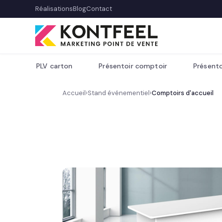
Réalisations
Blog
Contact
PLV carton
Présentoir comptoir
Présento
Accueil
›
Stand événementiel
›
Comptoirs d'accueil