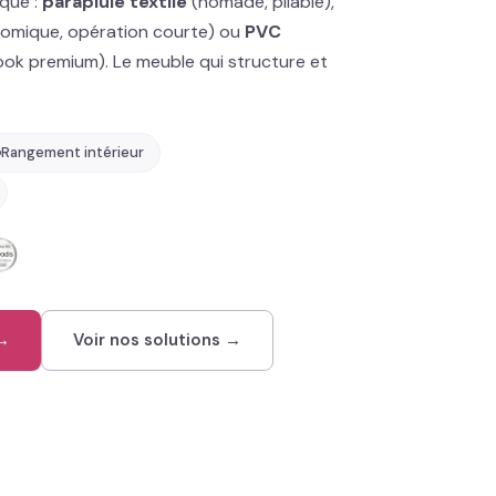
ique :
parapluie textile
(nomade, pliable),
omique, opération courte) ou
PVC
ook premium). Le meuble qui structure et
Rangement intérieur
 →
Voir nos solutions →