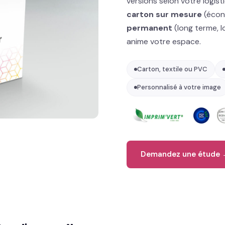
versions selon votre logist
carton sur mesure
(écon
permanent
(long terme, l
anime votre espace.
Carton, textile ou PVC
Personnalisé à votre image
Demandez une étude