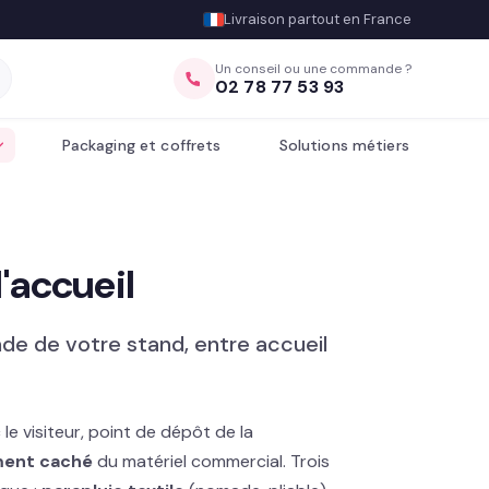
Livraison partout en France
Un conseil ou une commande ?
02 78 77 53 93
Packaging et coffrets
Solutions métiers
'accueil
e de votre stand, entre accueil
e visiteur, point de dépôt de la
ent caché
du matériel commercial. Trois