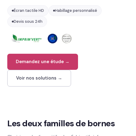
Contact
Écran tactile HD
Habillage personnalisé
02 78 77 53 93
Devis sous 24h
Devis gratuit →
Demandez une étude →
Voir nos solutions →
Les deux familles de bornes