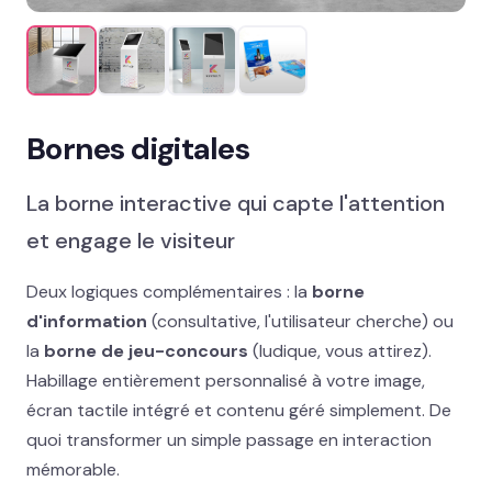
Mobilier & agencement de stand
Signalétique nomade & visibilité
Digital, lumineux & objets pub
Bornes digitales
MISE EN AVANT
Salon, festival, lancement : on s’occupe de
La borne interactive qui capte l'attention
tout
→
et engage le visiteur
Deux logiques complémentaires : la
borne
Packaging et coffrets
d'information
(consultative, l'utilisateur cherche) ou
Solutions métiers
la
borne de jeu-concours
(ludique, vous attirez).
Habillage entièrement personnalisé à votre image,
écran tactile intégré et contenu géré simplement. De
Réalisations
quoi transformer un simple passage en interaction
Blog
mémorable.