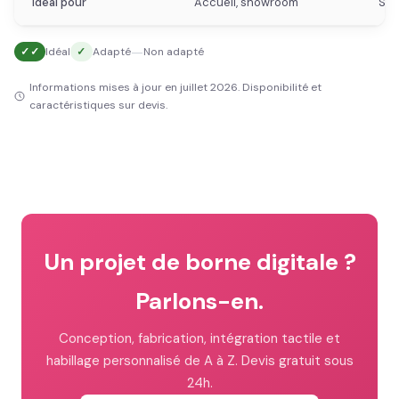
Idéal pour
Accueil, showroom
Sal
—
✓✓
Idéal
✓
Adapté
Non adapté
Informations mises à jour en juillet 2026. Disponibilité et
caractéristiques sur devis.
Un projet de borne digitale ?
Parlons-en.
Conception, fabrication, intégration tactile et
habillage personnalisé de A à Z. Devis gratuit sous
24h.