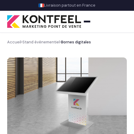
Livraison partout en France
Accueil
›
Stand événementiel
›
Bornes digitales
PLV carton
Présentoir comptoir
Présentoir sol
Signalétique et linéaire
Stand événementiel
Découvrez nos stands & supports événementiels
→