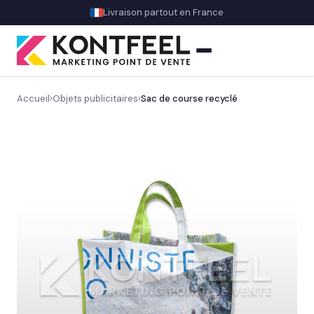
Livraison partout en France
Accueil
›
Objets publicitaires
›
Sac de course recyclé
PLV carton
Présentoir comptoir
Présentoir sol
Signalétique et linéaire
Stand événementiel
Découvrez nos stands & supports événementiels
→