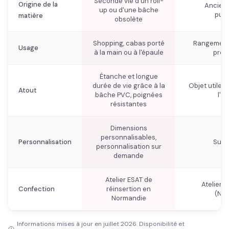
Seconde vie d'un roll-
Origine de la
Ancien
up ou d'une bâche
publ
matière
obsolète
Shopping, cabas porté
Rangement 
Usage
à la main ou à l'épaule
prom
Étanche et longue
durée de vie grâce à la
Objet utile e
Atout
bâche PVC, poignées
l'u
résistantes
Dimensions
personnalisables,
Personnalisation
Sur 
personnalisation sur
demande
Atelier ESAT de
Atelier d
Confection
réinsertion en
(Nor
Normandie
Informations mises à jour en juillet 2026. Disponibilité et