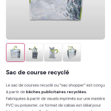
Mobilier & agencement de stand
Signalétique nomade & visibilité
Digital, lumineux & objets pub
MISE EN AVANT
Salon, festival, lancement : on s’occupe de
tout
→
Packaging et coffrets
Sac de course recyclé
Solutions métiers
Le sac de courses recyclé ou “sac shopper” est conçu
à partir de
bâches publicitaires recyclées
.
Réalisations
Fabriquées à partir de visuels imprimés sur une matière
Blog
PVC ou polyester, ce format de cabas est idéal pour