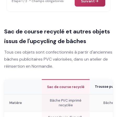
Suivant
Étape 1 / 2 · * Champs obligatoires
Sac de course recyclé et autres objets
issus de l'upcycling de bâches
Tous ces objets sont confectionnés à partir d'anciennes
bâches publicitaires PVC valorisées, dans un atelier de
réinsertion en Normandie.
Trousse publ
Sac de course recyclé
Bâche PVC imprimé
Matière
Bâche P
recyclée