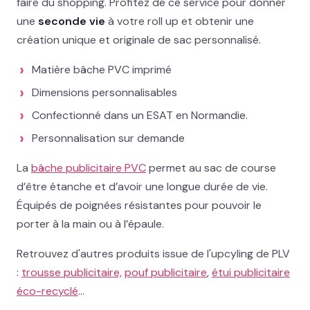
faire du shopping. Profitez de ce service pour donner
Contact
une
seconde vie
à votre roll up et obtenir une
création unique et originale de sac personnalisé.
02 78 77 53 93
Matière bâche PVC imprimé
Devis gratuit →
Dimensions personnalisables
Confectionné dans un ESAT en Normandie.
Personnalisation sur demande
La
bâche publicitaire PVC
permet au sac de course
d’être étanche et d’avoir une longue durée de vie.
Équipés de poignées résistantes pour pouvoir le
porter à la main ou à l’épaule.
Retrouvez d'autres produits issue de l'upcyling de PLV
:
trousse publicitaire,
pouf publicitaire
,
étui publicitaire
éco-recyclé
…